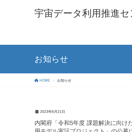
コ
ナ
ン
ビ
宇宙データ利用推進セ
テ
ゲ
ン
ー
ツ
シ
へ
ョ
ス
ン
キ
に
お知らせ
ッ
移
プ
動
HOME
お知らせ
2023年6月21日
内閣府「令和5年度 課題解決に向け
用モデル実証プロジェクト」の公募