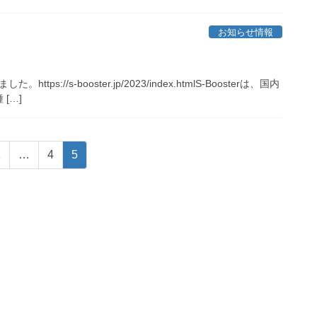
お知らせ情報
tps://s-booster.jp/2023/index.htmlS-Boosterは、国内
[…]
固
固
固
1
…
4
5
定
定
定
ペ
ペ
ペ
ー
ー
ー
ジ
ジ
ジ