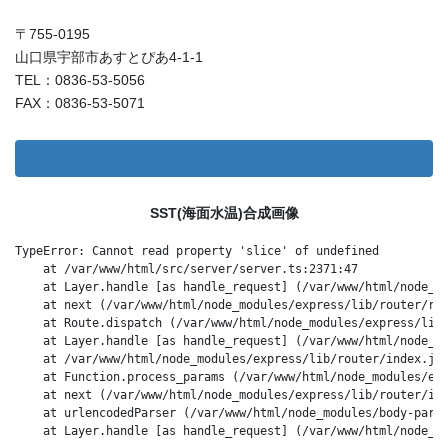
〒755-0195
山口県宇部市あすとぴあ4-1-1
TEL：0836-53-5056
FAX：0836-53-5071
お問い合わせ
SST(海面水温)合成画像
TypeError: Cannot read property 'slice' of undefined
    at /var/www/html/src/server/server.ts:2371:47
    at Layer.handle [as handle_request] (/var/www/html/node_m
    at next (/var/www/html/node_modules/express/lib/router/ro
    at Route.dispatch (/var/www/html/node_modules/express/lib
    at Layer.handle [as handle_request] (/var/www/html/node_m
    at /var/www/html/node_modules/express/lib/router/index.js
    at Function.process_params (/var/www/html/node_modules/ex
    at next (/var/www/html/node_modules/express/lib/router/in
    at urlencodedParser (/var/www/html/node_modules/body-pars
    at Layer.handle [as handle_request] (/var/www/html/node_m