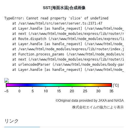
SST(海面水温)合成画像
TypeError: Cannot read property 'slice' of undefined
    at /var/www/html/src/server/server.ts:2371:47
    at Layer.handle [as handle_request] (/var/www/html/node_m
    at next (/var/www/html/node_modules/express/lib/router/ro
    at Route.dispatch (/var/www/html/node_modules/express/lib
    at Layer.handle [as handle_request] (/var/www/html/node_m
    at /var/www/html/node_modules/express/lib/router/index.js
    at Function.process_params (/var/www/html/node_modules/ex
    at next (/var/www/html/node_modules/express/lib/router/in
    at urlencodedParser (/var/www/html/node_modules/body-pars
    at Layer.handle [as handle_request] (/var/www/html/node_m
©Original data provided by JAXA and NASA
株式会社エイムの協力により表示
リンク