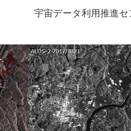
コ
ナ
ン
ビ
宇宙データ利用推進セ
テ
ゲ
ン
ー
ツ
シ
へ
ョ
ス
ン
キ
に
ッ
移
プ
動
Previous